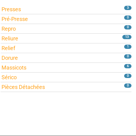
3
Presses
0
Pré-Presse
0
Repro
13
Reliure
1
Relief
0
Dorure
6
Massicots
0
Sérico
0
Pièces Détachées
grrrr